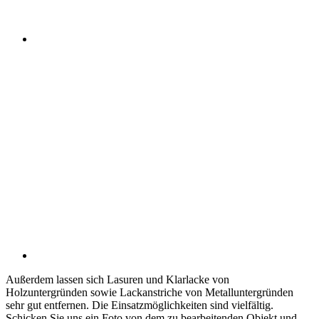
Außerdem lassen sich Lasuren und Klarlacke von
Holzuntergründen sowie Lackanstriche von Metalluntergründen
sehr gut entfernen. Die Einsatzmöglichkeiten sind vielfältig.
Schicken Sie uns ein Foto von dem zu bearbeitenden Objekt und