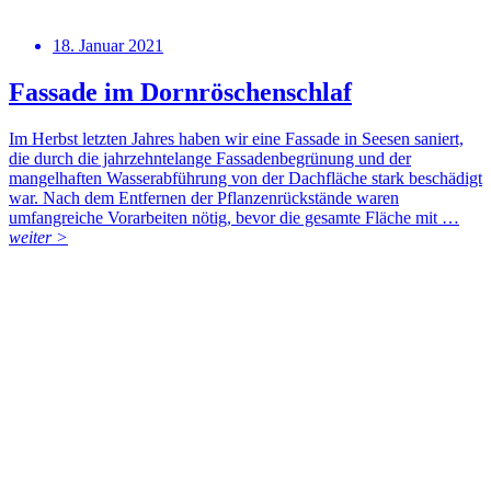
18. Januar 2021
Fassade im Dornröschenschlaf
Im Herbst letzten Jahres haben wir eine Fassade in Seesen saniert,
die durch die jahrzehntelange Fassadenbegrünung und der
mangelhaften Wasserabführung von der Dachfläche stark beschädigt
war. Nach dem Entfernen der Pflanzenrückstände waren
umfangreiche Vorarbeiten nötig, bevor die gesamte Fläche mit …
weiter >