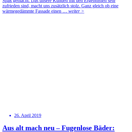
Spaß gemacht. Das unsere Kunden mit den Ergebnissen sehr
zufrieden sind, macht uns zusätzlich stolz. Ganz gleich ob eine
wärmegedämmte Fassade einen …
weiter >
26. April 2019
Aus alt mach neu – Fugenlose Bäder: