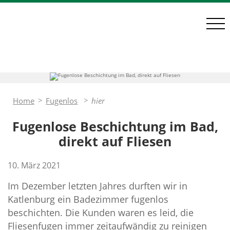
Home
Innenräume
Home
Fugenlos
hier
Fugenlose Beschichtung im Bad,
Anstriche
direkt auf Fliesen
Lackierungen
10. März 2021
Mineralische Spachteltechniken, fugenlose
Im Dezember letzten Jahres durften wir in
Bäder, Sondertechniken
Katlenburg ein Badezimmer fugenlos
Tapezierarbeiten
beschichten. Die Kunden waren es leid, die
Fliesenfugen immer zeitaufwändig zu reinigen