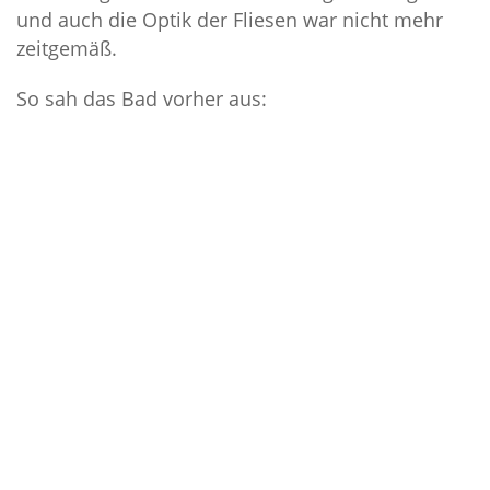
Bodenbeläge
und auch die Optik der Fliesen war nicht mehr
zeitgemäß.
Farbgestaltung
So sah das Bad vorher aus:
Fassaden
Fassaden
Fachwerk
Wärmedämmung
Feinsandstrahlen
Blog
Kontakt
Navigation schließen